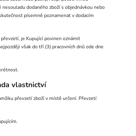
padě nesouladu dodaného zboží s objednávkou nebo
to skutečnost písemně poznamenat v dodacím
 převzetí, je Kupující povinen oznámit
ejpozději však do tří (3) pracovních dnů ode dne
krétnost.
da vlastnictví
mžiku převzetí zboží v místě určení. Převzetí
upujícím.