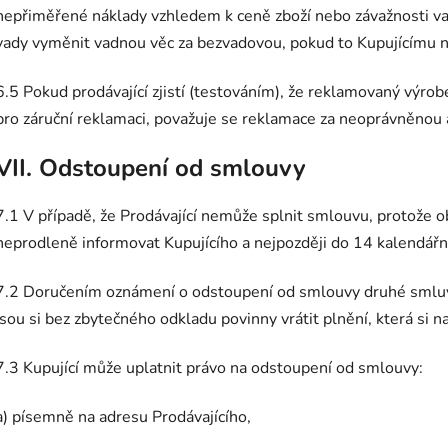
nepřiměřené náklady vzhledem k ceně zboží nebo závažnosti va
vady vyměnit vadnou věc za bezvadovou, pokud to Kupujícímu n
6.5 Pokud prodávající zjistí (testováním), že reklamovaný výro
pro záruční reklamaci, považuje se reklamace za neoprávněnou
VII. Odstoupení od smlouvy
7.1 V případě, že Prodávající nemůže splnit smlouvu, protože 
neprodleně informovat Kupujícího a nejpozději do 14 kalendářn
7.2 Doručením oznámení o odstoupení od smlouvy druhé smluvn
jsou si bez zbytečného odkladu povinny vrátit plnění, která si 
7.3 Kupující může uplatnit právo na odstoupení od smlouvy:
a) písemně na adresu Prodávajícího,