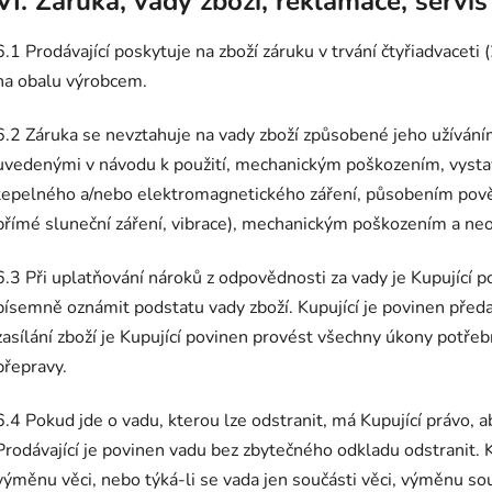
VI. Záruka, vady zboží, reklamace, servis
6.1 Prodávající poskytuje na zboží záruku v trvání čtyřiadvaceti
na obalu výrobcem.
6.2 Záruka se nevztahuje na vady zboží způsobené jeho užíván
uvedenými v návodu k použití, mechanickým poškozením, vys
tepelného a/nebo elektromagnetického záření, působením povětrn
přímé sluneční záření, vibrace), mechanickým poškozením a ne
6.3 Při uplatňování nároků z odpovědnosti za vady je Kupující po
písemně oznámit podstatu vady zboží. Kupující je povinen předa
zasílání zboží je Kupující povinen provést všechny úkony potř
přepravy.
6.4 Pokud jde o vadu, kterou lze odstranit, má Kupující právo, 
Prodávající je povinen vadu bez zbytečného odkladu odstranit.
výměnu věci, nebo týká-li se vada jen součásti věci, výměnu so