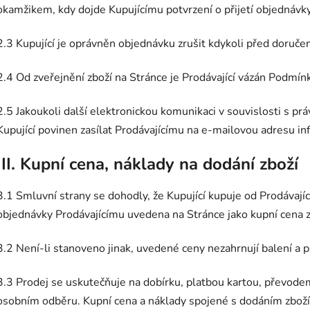
okamžikem, kdy dojde Kupujícímu potvrzení o přijetí objednávky
2.3 Kupující je oprávněn objednávku zrušit kdykoli před doruče
2.4 Od zveřejnění zboží na Stránce je Prodávající vázán Podmín
2.5 Jakoukoli další elektronickou komunikaci v souvislosti s p
Kupující povinen zasílat Prodávajícímu na e-mailovou adresu in
III. Kupní cena, náklady na dodání zboží
3.1 Smluvní strany se dohodly, že Kupující kupuje od Prodávajíc
objednávky Prodávajícímu uvedena na Stránce jako kupní cena z
3.2 Není-li stanoveno jinak, uvedené ceny nezahrnují balení a p
3.3 Prodej se uskutečňuje na dobírku, platbou kartou, převodem
osobním odběru. Kupní cena a náklady spojené s dodáním zboží