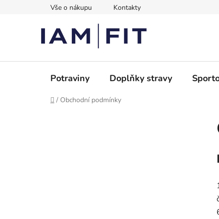
Přejít
Vše o nákupu
Kontakty
na
obsah
Potraviny
Doplňky stravy
Sporto
Domů
/
Obchodní podmínky
P
o
s
t
r
a
n
n
í