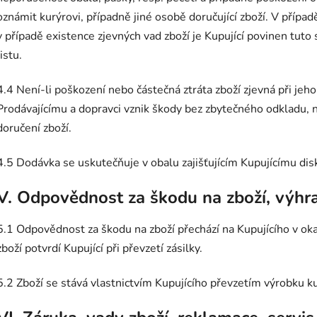
oznámit kurýrovi, případně jiné osobě doručující zboží. V pří
v případě existence zjevných vad zboží je Kupující povinen tu
listu.
4.4 Není-li poškození nebo částečná ztráta zboží zjevná při jeho
Prodávajícímu a dopravci vznik škody bez zbytečného odkladu, n
doručení zboží.
4.5 Dodávka se uskutečňuje v obalu zajišťujícím Kupujícímu dis
V. Odpovědnost za škodu na zboží, výhra
5.1 Odpovědnost za škodu na zboží přechází na Kupujícího v oka
zboží potvrdí Kupující při převzetí zásilky.
5.2 Zboží se stává vlastnictvím Kupujícího převzetím výrobku k