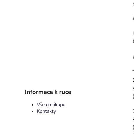
p
a
n
e
l
Informace k ruce
Vše o nákupu
Kontakty