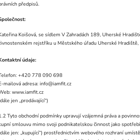
právních předpisů.
Společnost:
Kateřina Koišová, se sídlem V Zahradách 189, Uherské Hradiš
živnostenském rejstříku u Městského úřadu Uherské Hradiště,
Kontaktní údaje:
Telefon: +420 778 090 698
E-mailová adresa: info@iamfit.cz
Web: www.iamfit.cz
(dále jen „
prodávající
“)
1.2 Tyto obchodní podmínky upravují vzájemná práva a povinnosti
kupní smlouvu mimo svoji podnikatelskou činnost jako spotřebit
(dále jen: „kupující“) prostřednictvím webového rozhraní umí