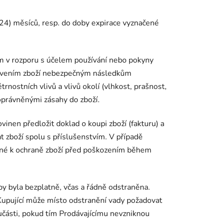
 (24) měsíců, resp. do doby expirace vyznačené
ím v rozporu s účelem používání nebo pokyny
tavením zboží nebezpečným následkům
ostních vlivů a vlivů okolí (vlhkost, prašnost,
oprávněnými zásahy do zboží.
vinen předložit doklad o koupi zboží (fakturu) a
t zboží spolu s příslušenstvím. V případě
ebné k ochraně zboží před poškozením během
aby byla bezplatně, včas a řádně odstraněna.
 Kupující může místo odstranění vady požadovat
učásti, pokud tím Prodávajícímu nevzniknou