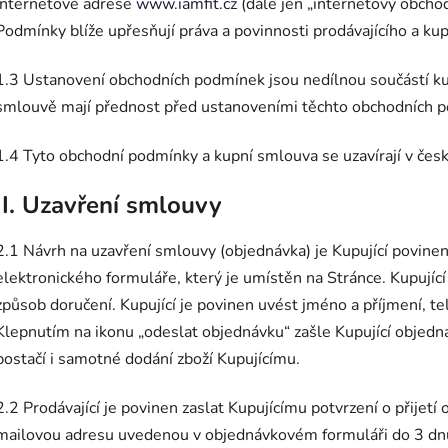
internetové adrese
www.iamfit.cz
(dále jen „internetový obcho
Podmínky blíže upřesňují práva a povinnosti prodávajícího a kup
1.3 Ustanovení obchodních podmínek jsou nedílnou součástí ku
smlouvě mají přednost před ustanoveními těchto obchodních 
1.4 Tyto obchodní podmínky a kupní smlouva se uzavírají v čes
II. Uzavření smlouvy
2.1 Návrh na uzavření smlouvy (objednávka) je Kupující povinen
elektronického formuláře, který je umístěn na Stránce. Kupující
způsob doručení. Kupující je povinen uvést jméno a příjmení, te
Klepnutím na ikonu „odeslat objednávku“ zašle Kupující objedn
postačí i samotné dodání zboží Kupujícímu.
2.2 Prodávající je povinen zaslat Kupujícímu potvrzení o přijet
mailovou adresu uvedenou v objednávkovém formuláři do 3 dnů 