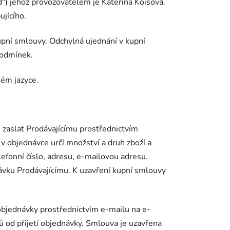
d“) jehož provozovatelem je Kateřina Koišová.
ujícího.
pní smlouvy. Odchylná ujednání v kupní
podmínek.
kém jazyce.
 zaslat Prodávajícímu prostřednictvím
 v objednávce určí množství a druh zboží a
lefonní číslo, adresu, e-mailovou adresu.
ávku Prodávajícímu. K uzavření kupní smlouvy
í objednávky prostřednictvím e-mailu na e-
od přijetí objednávky. Smlouva je uzavřena