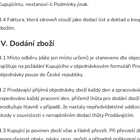
Kupujícímu, nestanoví-li Podmínky jinak.
3.4 Faktura, která zároveň slouží jako dodací list a doklad o k
zbožím.
IV. Dodání zboží
4.1 Místo odběru (dále jen místo určení) je stanoveno dle obj
zajišťuje na požádání Kupujícího v objednávkovém formuláři Prod
objednávky pouze do České republiky.
4.2 Prodávající přijímá objednávky zboží každý den a zpracovává
expedováno každý pracovní den, přičemž lhůta pro dodání zboží j
prodlužuje hlavně v případě, že nastaly nepředvídatelné událos
škody v souvislosti s nenaplněním dodací lhůty Prodávajícím.
4.3 Kupující je povinen zboží včas a řádně převzít. Při převzetí 
neporušenost obalu, pásky, resp. pečeti a případně poškození o