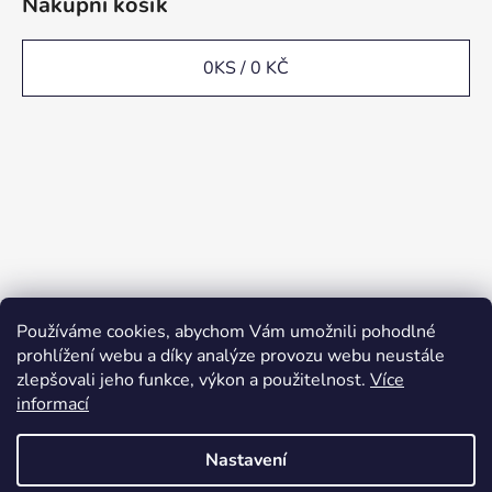
Nákupní košík
0
KS /
0 KČ
Používáme cookies, abychom Vám umožnili pohodlné
prohlížení webu a díky analýze provozu webu neustále
zlepšovali jeho funkce, výkon a použitelnost.
Více
informací
Nastavení