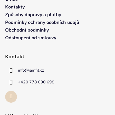
t
Kontakty
í
Způsoby dopravy a platby
Podmínky ochrany osobních údajů
Obchodní podmínky
Odstoupení od smlouvy
Kontakt
info
@
iamfit.cz
+420 778 090 698