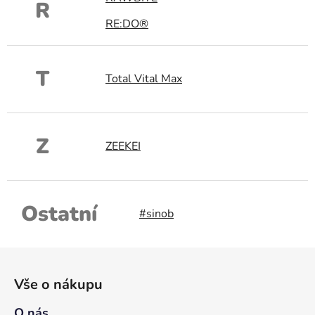
R
RE:DO®
T
Total Vital Max
Z
ZEEKEI
Ostatní
#sinob
Z
á
Vše o nákupu
p
a
O nás