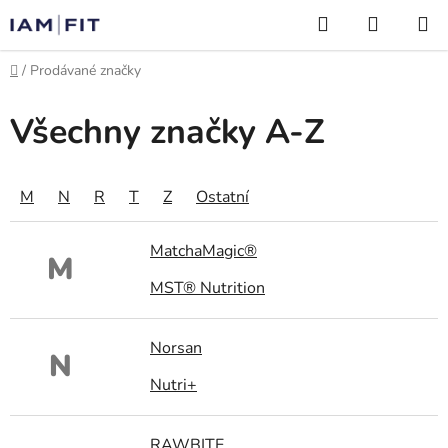
Přejít
Hledat
NÁKUP
na
KOŠÍK
obsah
Domů
/
Prodávané značky
Všechny značky A-Z
M
N
R
T
Z
Ostatní
MatchaMagic®
M
MST® Nutrition
Norsan
N
Nutri+
RAWBITE