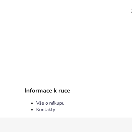
p
a
n
e
l
Informace k ruce
Vše o nákupu
Kontakty
Z