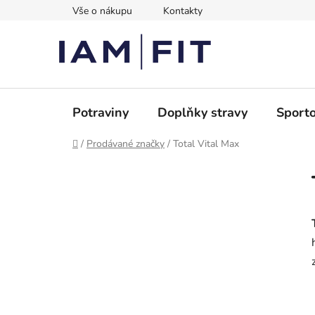
Přejít
Vše o nákupu
Kontakty
na
obsah
Potraviny
Doplňky stravy
Sporto
Domů
/
Prodávané značky
/
Total Vital Max
P
o
s
t
r
a
n
n
í