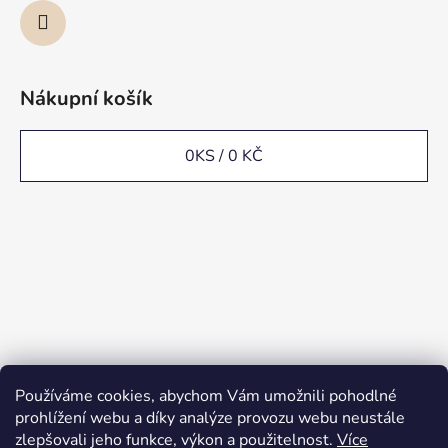
Nákupní košík
0
KS /
0 KČ
Používáme cookies, abychom Vám umožnili pohodlné
prohlížení webu a díky analýze provozu webu neustále
zlepšovali jeho funkce, výkon a použitelnost.
Více