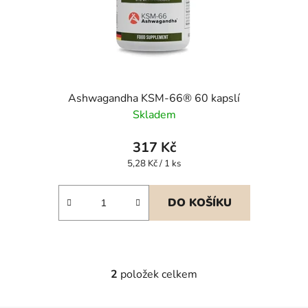
Ashwagandha KSM-66® 60 kapslí
Skladem
317 Kč
Měrná
5,28 Kč / 1 ks
cena:
DO KOŠÍKU
2
položek celkem
O
v