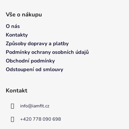
l
Z
á
á
d
Vše o nákupu
p
a
a
O nás
c
t
í
Kontakty
p
í
Způsoby dopravy a platby
r
v
Podmínky ochrany osobních údajů
k
Obchodní podmínky
y
Odstoupení od smlouvy
v
ý
p
i
Kontakt
s
u
info
@
iamfit.cz
+420 778 090 698