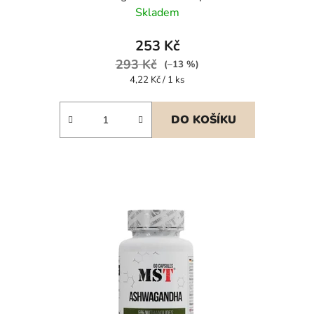
Skladem
253 Kč
293 Kč
(–13 %)
Měrná
4,22 Kč / 1 ks
cena:
DO KOŠÍKU