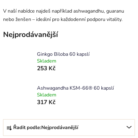
V naší nabídce najdeš například ashwagandhu, guaranu
nebo ženšen – ideální pro každodenní podporu vitality.
Nejprodávanější
Ginkgo Biloba 60 kapslí
Skladem
253 Kč
Ashwagandha KSM-66® 60 kapslí
Skladem
317 Kč
Ř
Řadit podle:
Nejprodávanější
a