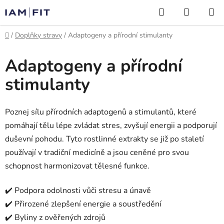
Přejít
Hledat
NÁKUP
na
KOŠÍK
obsah
Domů
/
Doplňky stravy
/
Adaptogeny a přírodní stimulanty
Adaptogeny a přírodní
stimulanty
Poznej sílu přírodních adaptogenů a stimulantů, které
pomáhají tělu lépe zvládat stres, zvyšují energii a podporují
duševní pohodu. Tyto rostlinné extrakty se již po staletí
používají v tradiční medicíně a jsou ceněné pro svou
schopnost harmonizovat tělesné funkce.
✔️ Podpora odolnosti vůči stresu a únavě
✔️ Přirozené zlepšení energie a soustředění
✔️ Byliny z ověřených zdrojů