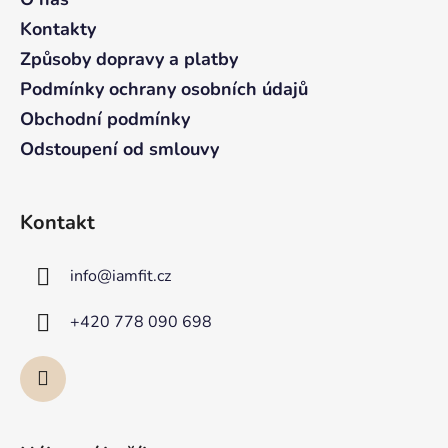
c
t
í
Kontakty
p
í
Způsoby dopravy a platby
r
v
Podmínky ochrany osobních údajů
k
Obchodní podmínky
y
Odstoupení od smlouvy
v
ý
p
i
Kontakt
s
u
info
@
iamfit.cz
+420 778 090 698