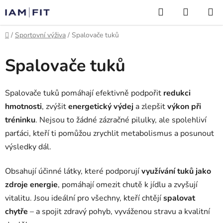
Přejít
Hledat
NÁKUP
na
KOŠÍK
obsah
Domů
/
Sportovní výživa
/
Spalovače tuků
Spalovače tuků
Spalovače tuků pomáhají efektivně podpořit
redukci
hmotnosti
, zvýšit
energetický výdej
a zlepšit
výkon při
tréninku
. Nejsou to žádné zázračné pilulky, ale spolehliví
parťáci, kteří ti pomůžou zrychlit metabolismus a posunout
výsledky dál.
Obsahují účinné látky, které podporují
využívání tuků jako
zdroje energie
, pomáhají omezit chutě k jídlu a zvyšují
vitalitu. Jsou ideální pro všechny, kteří chtějí
spalovat
chytře
– a spojit zdravý pohyb, vyváženou stravu a kvalitní