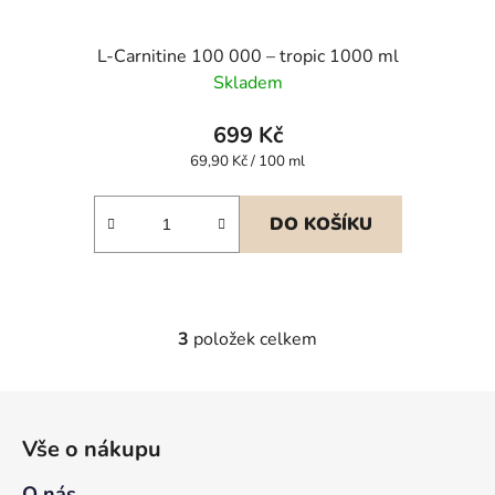
L-Carnitine 100 000 – tropic 1000 ml
Skladem
699 Kč
Měrná
69,90 Kč / 100 ml
cena:
DO KOŠÍKU
3
položek celkem
O
v
l
Z
á
á
d
Vše o nákupu
p
a
a
O nás