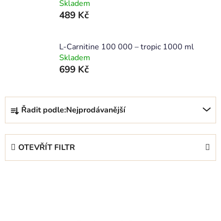
Skladem
489 Kč
L-Carnitine 100 000 – tropic 1000 ml
Skladem
699 Kč
Ř
Řadit podle:
Nejprodávanější
a
z
e
OTEVŘÍT FILTR
n
í
V
p
ý
r
p
o
i
d