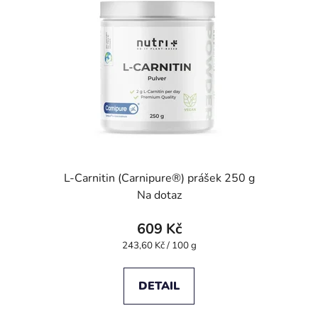
s
u
p
k
r
t
o
ů
d
u
k
t
ů
L-Carnitin (Carnipure®) prášek 250 g
Na dotaz
609 Kč
Měrná
243,60 Kč / 100 g
cena:
DETAIL