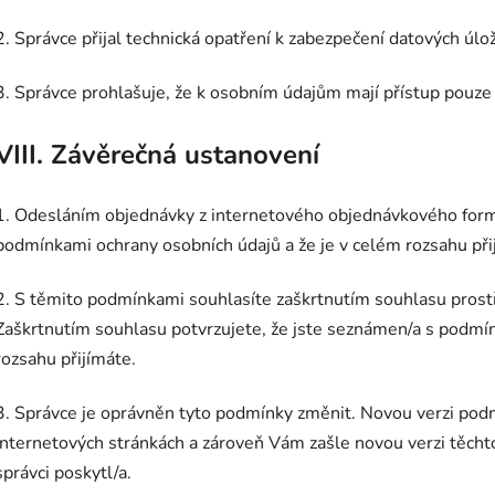
2. Správce přijal technická opatření k zabezpečení datových úlož
3. Správce prohlašuje, že k osobním údajům mají přístup pouze
VIII.
Závěrečná ustanovení
1. Odesláním objednávky z internetového objednávkového formu
podmínkami ochrany osobních údajů a že je v celém rozsahu při
2. S těmito podmínkami souhlasíte zaškrtnutím souhlasu prost
Zaškrtnutím souhlasu potvrzujete, že jste seznámen/a s podmín
rozsahu přijímáte.
3. Správce je oprávněn tyto podmínky změnit. Novou verzi podm
internetových stránkách a zároveň Vám zašle novou verzi těcht
správci poskytl/a.