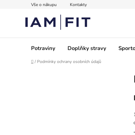
Přejít
Vše o nákupu
Kontakty
na
obsah
Potraviny
Doplňky stravy
Sporto
Domů
/
Podmínky ochrany osobních údajů
P
o
s
t
r
a
n
n
í