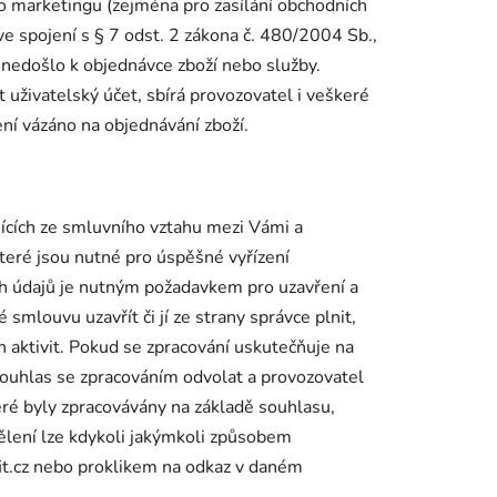
o marketingu (zejména pro zasílání obchodních
ve spojení s § 7 odst. 2 zákona č. 480/2004 Sb.,
 nedošlo k objednávce zboží nebo služby.
t uživatelský účet, sbírá provozovatel i veškeré
ení vázáno na objednávání zboží.
jících ze smluvního vztahu mezi Vámi a
teré jsou nutné pro úspěšné vyřízení
ch údajů je nutným požadavkem pro uzavření a
smlouvu uzavřít či jí ze strany správce plnit,
h aktivit. Pokud se zpracování uskutečňuje na
souhlas se zpracováním odvolat a provozovatel
eré byly zpracovávány na základě souhlasu,
lení lze kdykoli jakýmkoli způsobem
fit.cz nebo proklikem na odkaz v daném