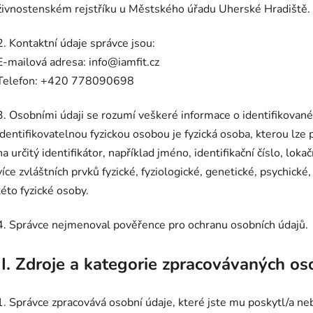
živnostenském rejstříku u Městského úřadu Uherské Hradiště.
2. Kontaktní údaje správce jsou:
E-mailová adresa: info@iamfit.cz
Telefon: +420 778090698
3. Osobními údaji se rozumí veškeré informace o identifikované
identifikovatelnou fyzickou osobou je fyzická osoba, kterou lze
na určitý identifikátor, například jméno, identifikační číslo, loka
více zvláštních prvků fyzické, fyziologické, genetické, psychick
této fyzické osoby.
4. Správce nejmenoval pověřence pro ochranu osobních údajů.
II.
Zdroje a kategorie zpracovávaných os
1. Správce zpracovává osobní údaje, které jste mu poskytl/a neb