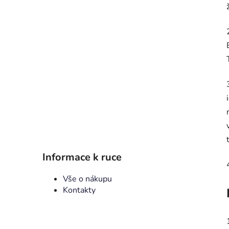
p
a
n
e
l
Informace k ruce
Vše o nákupu
Kontakty