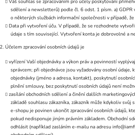
Váš souhlas se zpracováním pro účely poskytování příméh
sdělení a newsletterů) podle čl. 6 odst. 1 písm. a) GDPR 
o některých službách informační společnosti v případě, že
Data při vytvoření úču. V případě, že se rozhodnete vytvoři
údaje s tím související. Vytvoření konta je dobrovolné a n
2. Účelem zpracování osobních údajů je
vyřízení Vaší objednávky a výkon práv a povinností vyplýva
správcem; při objednávce jsou vyžadovány osobní údaje, k
objednávky (jméno a adresa, kontakt), poskytnutí osobní
plnění smlouvy, bez poskytnutí osobních údajů není možné 
zasílání obchodních sdělení a činění dalších marketingovýc
základě souhlasu zákazníka, zákazník může kdykoliv svůj 
e-shopu je povinen ukončit zpracování osobních údajů, kt
pokud nedisponuje jiným právním základem. Obchodní sdě
odhlásit (například zasláním e-mailu na adresu info@iam
obchodním sdělení),