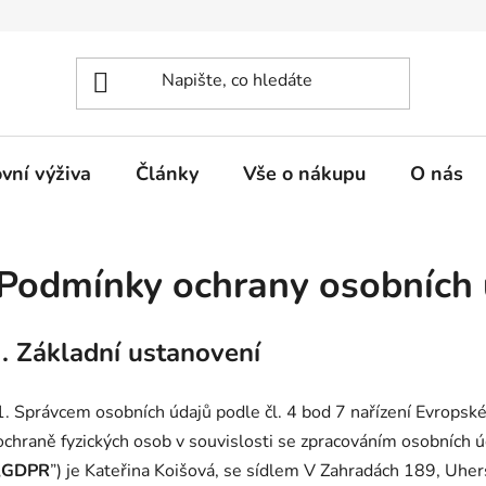
vní výživa
Články
Vše o nákupu
O nás
Podmínky ochrany osobních 
I.
Základní ustanovení
1. Správcem osobních údajů podle čl. 4 bod 7 nařízení Evrops
ochraně fyzických osob v souvislosti se zpracováním osobních ú
„
GDPR
”) je Kateřina Koišová, se sídlem V Zahradách 189, Uh