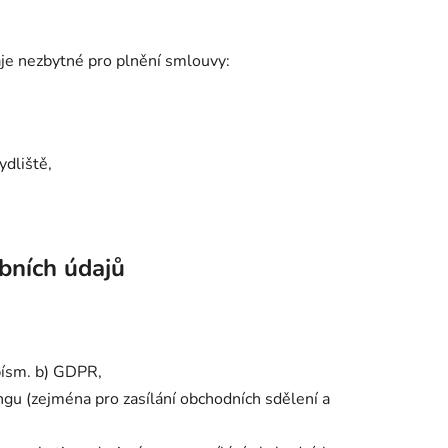
daje nezbytné pro plnění smlouvy:
bydliště,
bních údajů
písm. b) GDPR,
gu (zejména pro zasílání obchodních sdělení a