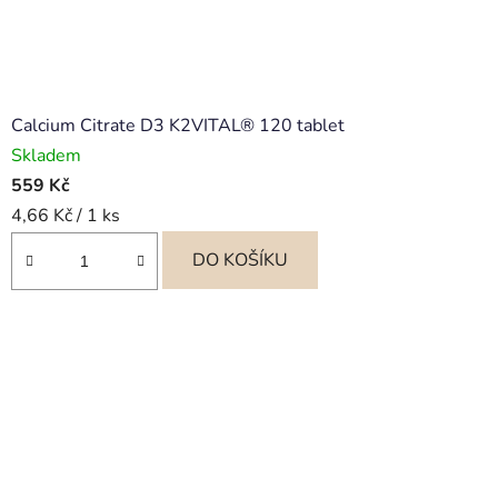
Calcium Citrate D3 K2VITAL® 120 tablet
Skladem
559 Kč
Měrná
4,66 Kč / 1 ks
cena:
DO KOŠÍKU