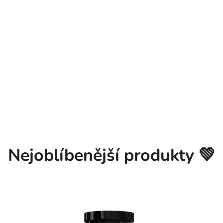
b
ě
Nejoblíbenější produkty 💚