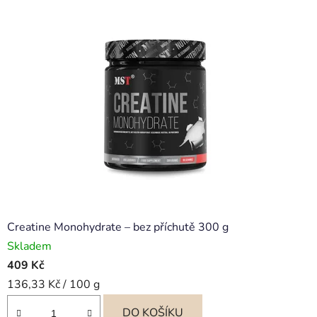
Creatine Monohydrate – bez příchutě 300 g
Skladem
409 Kč
Měrná
136,33 Kč / 100 g
cena:
DO KOŠÍKU