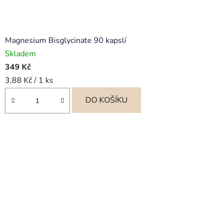
Magnesium Bisglycinate 90 kapslí
Skladem
349 Kč
Měrná
3,88 Kč / 1 ks
cena:
DO KOŠÍKU