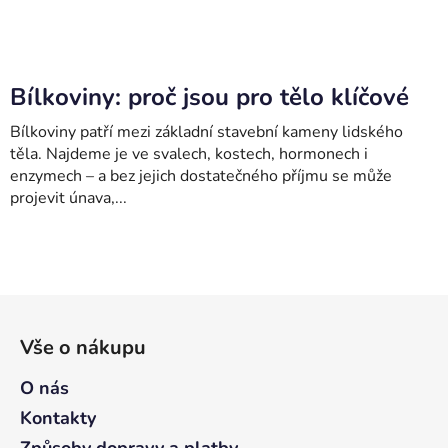
Bílkoviny: proč jsou pro tělo klíčové
Bílkoviny patří mezi základní stavební kameny lidského
těla. Najdeme je ve svalech, kostech, hormonech i
enzymech – a bez jejich dostatečného příjmu se může
projevit únava,...
Z
á
Vše o nákupu
p
a
O nás
t
Kontakty
í
Způsoby dopravy a platby