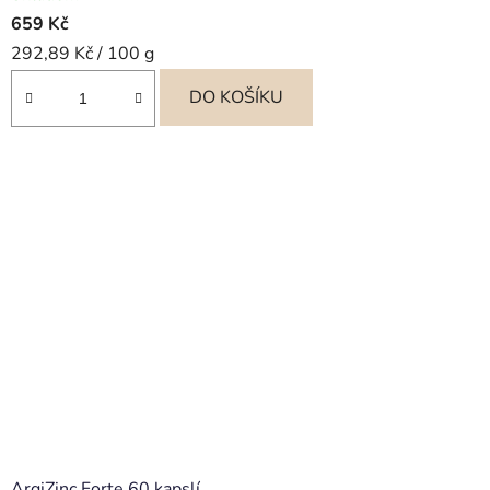
659 Kč
Měrná
292,89 Kč / 100 g
cena:
DO KOŠÍKU
ArgiZinc Forte 60 kapslí