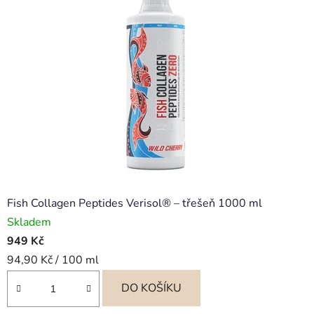
Fish Collagen Peptides Verisol® – třešeň 1000 ml
Skladem
949 Kč
Měrná
94,90 Kč / 100 ml
cena:
DO KOŠÍKU