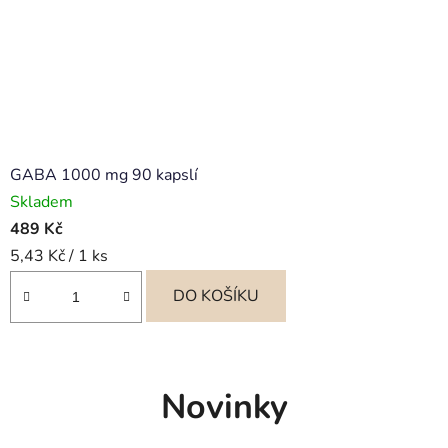
GABA 1000 mg 90 kapslí
Skladem
489 Kč
Měrná
5,43 Kč / 1 ks
cena:
DO KOŠÍKU
Novinky