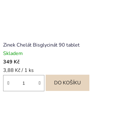
Zinek Chelát Bisglycinát 90 tablet
Skladem
349 Kč
Měrná
3,88 Kč / 1 ks
cena:
DO KOŠÍKU