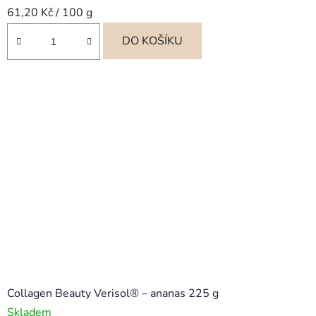
Měrná
61,20 Kč / 100 g
cena:
DO KOŠÍKU
Collagen Beauty Verisol® – ananas 225 g
Skladem