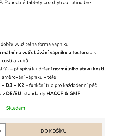
P
. Pohodlné tablety pro chytrou rutinu bez
 dobře využitelná forma vápníku
rmálnímu vstřebávání vápníku a fosforu
a k
 kostí a zubů
AL®)
– přispívá k udržení
normálního stavu kostí
é směrování vápníku v těle
 + D3 + K2
– funkční trio pro každodenní péči
a v
DE/EU
, standardy
HACCP & GMP
Skladem
DO KOŠÍKU