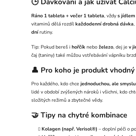
🕒 Dávkování a jak užívat Cal
Ráno 1 tableta + večer 1 tableta
, vždy
s jídlem
vitaminů dělá rozdíl
každodenní drobná dávka
,
dní
rutiny.
Tip: Pokud bereš i
hořčík
nebo
železo
, dej je
v j
čaj (taniny) také můžou vstřebávání vápníku brzdi
👤 Pro koho je produkt vhodný
Pro každého, kdo chce
jednoduchou, ale smysl
lidé v období zvýšených nároků i všichni, kdo cht
složitých režimů a zbytečné vědy.
🤝 Tipy na chytré kombinace
Kolagen (např. Verisol®)
– doplní péči o po