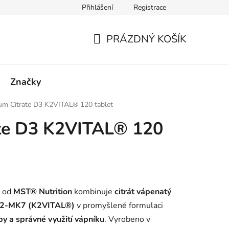
Přihlášení
Registrace
PRÁZDNÝ KOŠÍK
NÁKUPNÍ
KOŠÍK
Značky
ium Citrate D3 K2VITAL® 120 tablet
ate D3 K2VITAL® 120
od
MST® Nutrition
kombinuje
citrát vápenatý
K2-MK7 (K2VITAL®)
v promyšlené formulaci
uby a správné využití vápníku
. Vyrobeno v