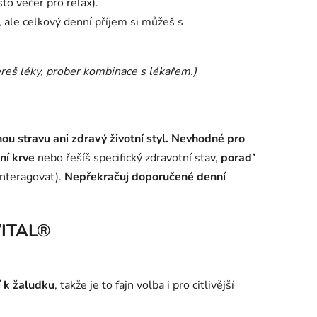
to večer pro relax).
 ale celkový denní příjem si můžeš s
reš léky, prober kombinace s lékařem.)
u stravu ani zdravý životní styl.
Nevhodné pro
ní krve
nebo řešíš specifický zdravotní stav,
porad’
interagovat).
Nepřekračuj doporučené denní
VITAL®
í k žaludku
, takže je to fajn volba i pro citlivější