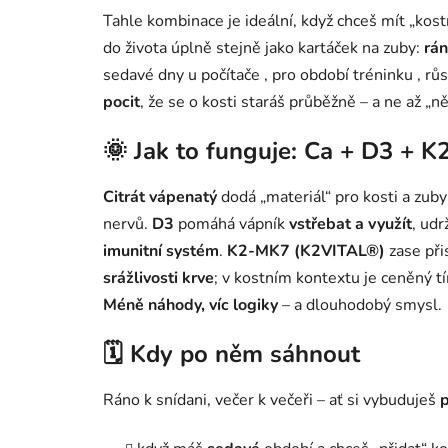
Tahle kombinace je ideální, když chceš mít „kos
do života úplně stejně jako kartáček na zuby:
rán
sedavé dny u počítače , pro období tréninku , rů
pocit
, že se o kosti staráš průběžně – a ne až „n
🌞 Jak to funguje: Ca + D3 + K
Citrát vápenatý
dodá „materiál“ pro kosti a zuby
nervů.
D3
pomáhá vápník
vstřebat a využít
, ud
imunitní systém
.
K2-MK7 (K2VITAL®)
zase při
srážlivosti krve
; v kostním kontextu je ceněný t
Méně náhody, víc logiky
– a dlouhodobý smysl.
🗓️ Kdy po něm sáhnout
Ráno k snídani, večer k večeři – ať si vybuduješ
p