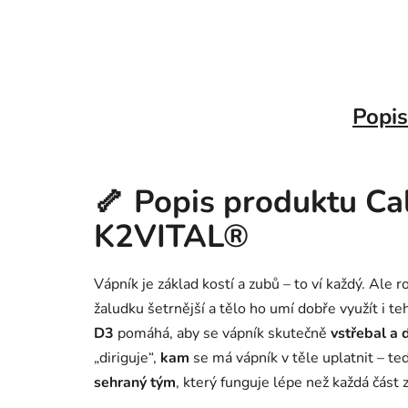
Popis
🦴 Popis produktu Ca
K2VITAL®
Vápník je základ kostí a zubů – to ví každý. Ale 
žaludku šetrnější a tělo ho umí dobře využít i t
D3
pomáhá, aby se vápník skutečně
vstřebal a 
„diriguje“,
kam
se má vápník v těle uplatnit – te
sehraný tým
, který funguje lépe než každá část z