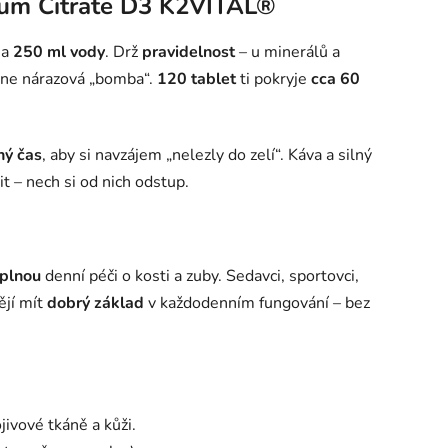
cium Citrate D3 K2VITAL®
a
250 ml vody
. Drž
pravidelnost
– u minerálů a
 ne nárazová „bomba“.
120 tablet
ti pokryje
cca 60
iný čas
, aby si navzájem „nelezly do zelí“. Káva a silný
t – nech si od nich odstup.
uplnou
denní péči o kosti a zuby. Sedavci, sportovci,
ějí mít
dobrý základ
v každodenním fungování – bez
jivové tkáně a kůži.