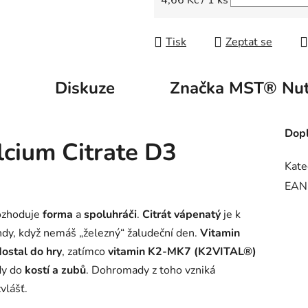
4,66 Kč / 1 ks
Tisk
Zeptat se
Diskuze
Značka
MST® Nutr
Dopl
lcium Citrate D3
Kate
EAN
rozhoduje
forma
a
spoluhráči
.
Citrát vápenatý
je k
ehdy, když nemáš „železný“ žaludeční den.
Vitamin
dostal do hry
, zatímco
vitamin K2-MK7 (K2VITAL®)
dy do
kostí a zubů
. Dohromady z toho vzniká
vlášť.