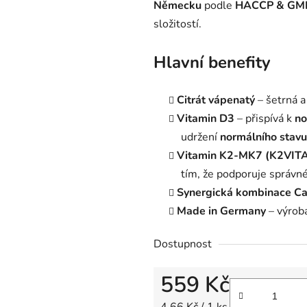
Německu
podle
HACCP & GM
složitostí.
Hlavní benefity
Citrát vápenatý
– šetrná a
Vitamin D3
– přispívá k
no
udržení
normálního stavu
Vitamin K2-MK7 (K2VIT
tím, že podporuje správn
Synergická kombinace Ca
Made in Germany
– výrob
Dostupnost
559 Kč
Měrná cena: