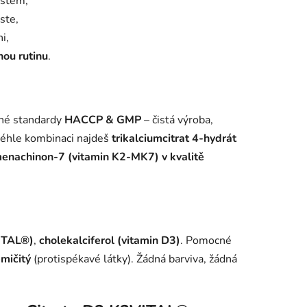
ostem,
ste,
i,
nou rutinu
.
sné standardy
HACCP & GMP
– čistá výroba,
 téhle kombinaci najdeš
trikalciumcitrat 4-hydrát
enachinon-7 (vitamin K2-MK7) v kvalitě
ITAL®)
,
cholekalciferol (vitamin D3)
. Pomocné
emičitý
(protispékavé látky). Žádná barviva, žádná