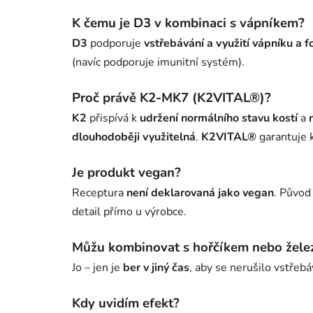
K čemu je D3 v kombinaci s vápníkem?
D3
podporuje
vstřebávání a využití vápníku a f
(navíc podporuje imunitní systém).
Proč právě K2-MK7 (K2VITAL®)?
K2
přispívá k
udržení normálního stavu kostí
a
dlouhodoběji využitelná
.
K2VITAL®
garantuje k
Je produkt vegan?
Receptura
není deklarovaná jako vegan
. Původ
detail přímo u výrobce.
Můžu kombinovat s hořčíkem nebo žel
Jo – jen je
ber v jiný čas
, aby se nerušilo vstřebá
Kdy uvidím efekt?