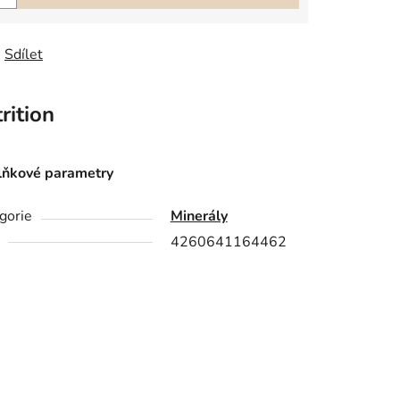
Sdílet
ition
ňkové parametry
gorie
Minerály
4260641164462