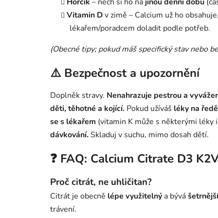
Hořčík
– nech si ho na
jinou denní dobu
(čas
Vitamin D
v zimě – Calcium už ho obsahuje,
lékařem/poradcem doladit podle potřeb.
(Obecné tipy; pokud máš specifický stav nebo be
⚠️ Bezpečnost a upozornění
Doplněk stravy.
Nenahrazuje pestrou a vyváženo
děti, těhotné a kojící.
Pokud užíváš
léky na ředě
se s lékařem
(vitamin K může s některými léky 
dávkování.
Skladuj v suchu, mimo dosah dětí.
❓ FAQ: Calcium Citrate D3 K2
Proč citrát, ne uhličitan?
Citrát je obecně
lépe využitelný
a bývá
šetrnějš
trávení.