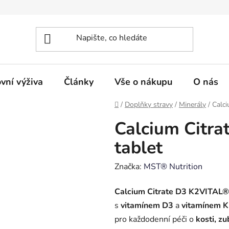
vní výživa
Články
Vše o nákupu
O nás
Domů
/
Doplňky stravy
/
Minerály
/
Calc
Calcium Citr
tablet
Značka:
MST® Nutrition
Calcium Citrate D3 K2VITAL®
s
vitamínem D3
a
vitamínem 
pro každodenní péči o
kosti, z