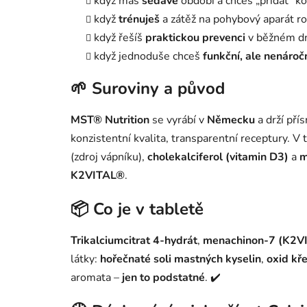
když máš
sedavé
období a chceš „přidat“ k
když
trénuješ
a zátěž na pohybový aparát ro
když řešíš
praktickou prevenci
v běžném dn
když jednoduše chceš
funkční, ale nenároč
🌱 Suroviny a původ
MST® Nutrition
se vyrábí v
Německu
a drží pří
konzistentní kvalita, transparentní receptury. V
(zdroj vápníku),
cholekalciferol (vitamin D3)
a
m
K2VITAL®
.
📦 Co je v tabletě
Trikalciumcitrat 4-hydrát
,
menachinon-7 (K2V
látky:
hořečnaté soli mastných kyselin
,
oxid kř
aromata –
jen to podstatné
. ✔️