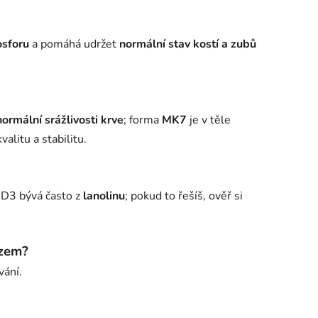
osforu
a pomáhá udržet
normální stav kostí a zubů
normální srážlivosti krve
; forma
MK7
je v těle
valitu a stabilitu.
 D3 bývá často z
lanolinu
; pokud to řešíš, ověř si
ezem?
vání.