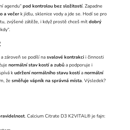
tní agendu“
pod kontrolou bez složitostí
. Zapadne
o a večer
k jídlu, sklenice vody a jde se. Hodí se pro
stu, zvýšené zátěže, i když prostě chceš mít
dobrý
ěkdy“.
2
 a zároveň se podílí na
svalové kontrakci
i činnosti
ržuje
normální stav kostí a zubů
a podporuje i
spívá k
udržení normálního stavu kostí
a
normální
ím, že
směřuje vápník na správná místa
. Výsledek?
ravidelnost
. Calcium Citrate D3 K2VITAL® je fajn: