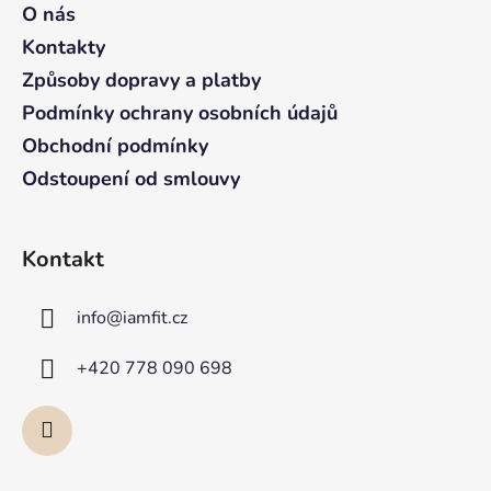
a
O nás
c
t
í
Kontakty
p
í
Způsoby dopravy a platby
r
v
Podmínky ochrany osobních údajů
k
Obchodní podmínky
y
Odstoupení od smlouvy
v
ý
p
i
Kontakt
s
u
info
@
iamfit.cz
+420 778 090 698