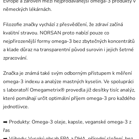
Evropě a zároveň mezi nejprodávanější omega-3 produkty v
německých lékárnách.
Filozofie značky vychází z přesvědčení, že zdraví začíná
kvalitní stravou. NORSAN proto nabízí pouze co
nejpřirozenější formy omega-3 bez zbytečných koncentrátů
a klade důraz na transparentní původ surovin i jejich šetrné
zpracování.
Značka je známá také svým odborným přístupem k měření
omega-3 indexu a analýze mastných kyselin. Ve spolupráci
s laboratoří Omegametrix® provedla již desítky tisíc analýz,
které pomáhají určit optimální příjem omega-3 pro každého
jednotlivce.
➡️ Produkty: Omega-3 oleje, kapsle, veganské omega-3 z
řas
➡️ Výhody: Vysoký obsah EPA a DHA, přírodní složení, bez