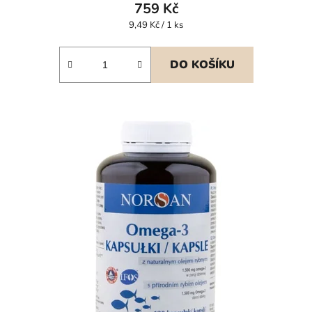
759 Kč
Měrná
9,49 Kč / 1 ks
cena:
DO KOŠÍKU