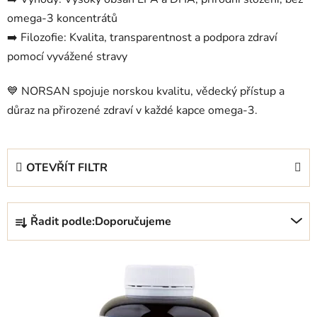
omega-3 koncentrátů
➡️ Filozofie: Kvalita, transparentnost a podpora zdraví
pomocí vyvážené stravy
💙 NORSAN spojuje norskou kvalitu, vědecký přístup a
důraz na přirozené zdraví v každé kapce omega-3.
OTEVŘÍT FILTR
Ř
Řadit podle:
Doporučujeme
a
z
V
e
ý
n
p
í