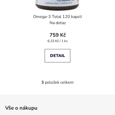
Omega-3 Total 120 kapslí
Na dotaz
759 Kč
Měrná
6,33 Kč / 1 ks
cena:
DETAIL
3
položek celkem
O
v
l
Z
á
á
d
Vše o nákupu
p
a