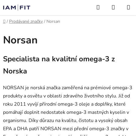
Přejít
Hledat
NÁKUP
na
KOŠÍK
obsah
Domů
/
Prodávané značky
/
Norsan
Norsan
Specialista na kvalitní omega-3 z
Norska
NORSAN je norská značka zaměřená na prémiové omega-3
produkty a osvětu v oblasti zdravého životního stylu. Již od
roku 2011 vyvíjí přírodní omega-3 oleje a doplňky, které
pomáhají doplnit nedostatek omega-3 mastných kyselin v
organismu. Díky důrazu na kvalitu, čistotu a vysoký obsah
EPA a DHA patří NORSAN mezi přední omega-3 značky v