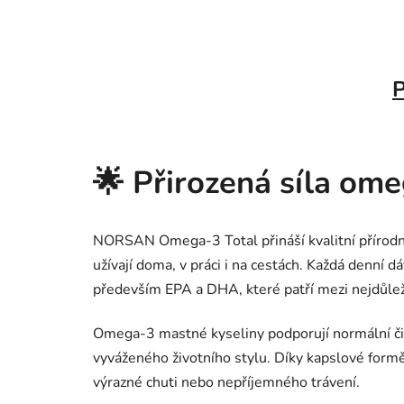
P
🌟 Přirozená síla om
NORSAN Omega-3 Total přináší kvalitní přírodní 
užívají doma, v práci i na cestách. Každá denn
především EPA a DHA, které patří mezi nejdůlež
Omega-3 mastné kyseliny podporují normální čin
vyváženého životního stylu. Díky kapslové formě
výrazné chuti nebo nepříjemného trávení.