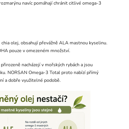
z rozmarýnu navíc pomáhají chránit citlivé omega-3
 chia olej, obsahují převážně ALA mastnou kyselinu.
a DHA pouze v omezeném množství.
řirozeně nacházejí v mořských rybách a jsou
raku. NORSAN Omega-3 Total proto nabízí přímý
tní a dobře využitelné podobě.