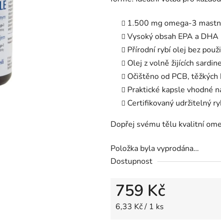
1.500 mg omega-3 mastnýc
Vysoký obsah EPA a DHA p
Přírodní rybí olej bez použ
Olej z volně žijících sardi
Očištěno od PCB, těžkých k
Praktické kapsle vhodné na
Certifikovaný udržitelný r
Dopřej svému tělu kvalitní ome
Položka byla vyprodána…
Dostupnost
759 Kč
Měrná cena:
6,33 Kč / 1 ks