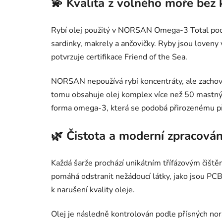
💫 Kvalita z volného moře be
Rybí olej použitý v NORSAN Omega-3 Total pochá
sardinky, makrely a ančovičky. Ryby jsou loveny 
potvrzuje certifikace Friend of the Sea.
NORSAN nepoužívá rybí koncentráty, ale zachová
tomu obsahuje olej komplex více než 50 mastnýc
forma omega-3, která se podobá přirozenému pří
🌿 Čistota a moderní zpracován
Každá šarže prochází unikátním třífázovým čišt
pomáhá odstranit nežádoucí látky, jako jsou PCB
k narušení kvality oleje.
Olej je následně kontrolován podle přísných nors