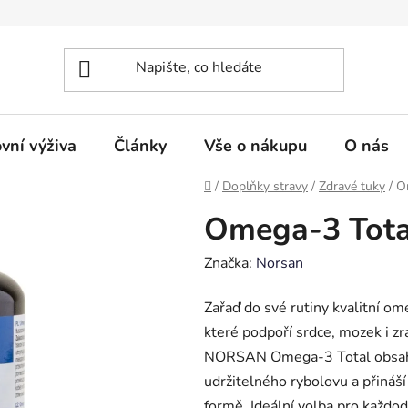
vní výživa
Články
Vše o nákupu
O nás
Domů
/
Doplňky stravy
/
Zdravé tuky
/
O
Omega-3 Total
Značka:
Norsan
Zařaď do své rutiny kvalitní om
které podpoří srdce, mozek i zr
NORSAN Omega-3 Total obsahuje 
udržitelného rybolovu a přináš
formě. Ideální volba pro každod