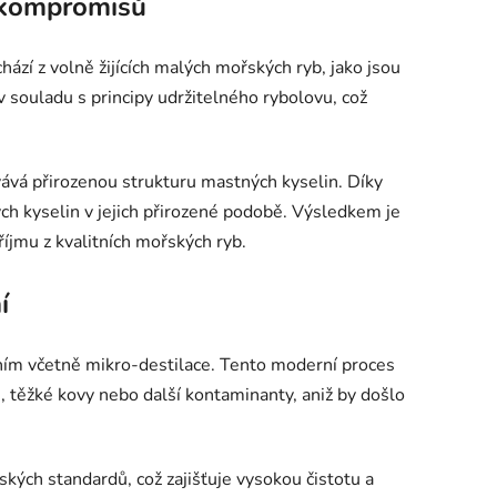
z kompromisů
zí z volně žijících malých mořských ryb, jako jsou
v souladu s principy udržitelného rybolovu, což
vá přirozenou strukturu mastných kyselin. Díky
h kyselin v jejich přirozené podobě. Výsledkem je
jmu z kvalitních mořských ryb.
í
ěním včetně mikro-destilace. Tento moderní proces
, těžké kovy nebo další kontaminanty, aniž by došlo
kých standardů, což zajišťuje vysokou čistotu a