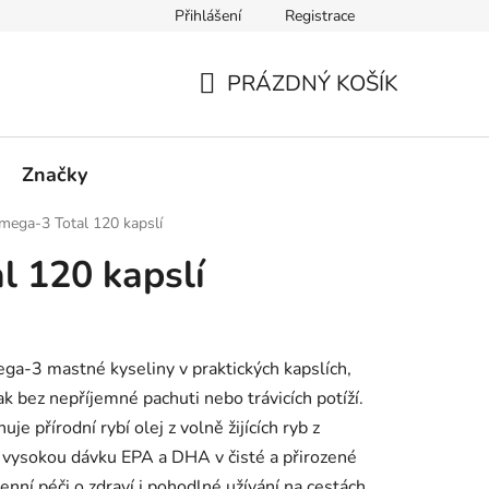
Přihlášení
Registrace
PRÁZDNÝ KOŠÍK
NÁKUPNÍ
KOŠÍK
Značky
mega-3 Total 120 kapslí
 120 kapslí
ega-3 mastné kyseliny v praktických kapslích,
ak bez nepříjemné pachuti nebo trávicích potíží.
přírodní rybí olej z volně žijících ryb z
í vysokou dávku EPA a DHA v čisté a přirozené
enní péči o zdraví i pohodlné užívání na cestách.