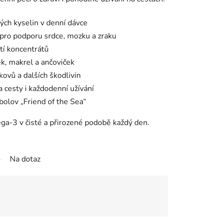
h kyselin v denní dávce
ro podporu srdce, mozku a zraku
ití koncentrátů
nek, makrel a ančoviček
ovů a dalších škodlivin
 cesty i každodenní užívání
ybolov „Friend of the Sea“
ga-3 v čisté a přirozené podobě každý den.
Na dotaz