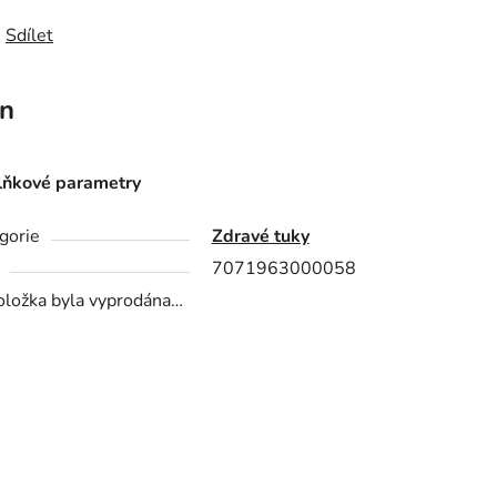
Sdílet
n
ňkové parametry
gorie
Zdravé tuky
7071963000058
oložka byla vyprodána…