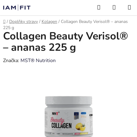
Přejít
Hledat
NÁKUP
na
KOŠÍK
obsah
Domů
/
Doplňky stravy
/
Kolagen
/
Collagen Beauty Verisol® – ananas
225 g
Collagen Beauty Verisol®
– ananas 225 g
Značka:
MST® Nutrition