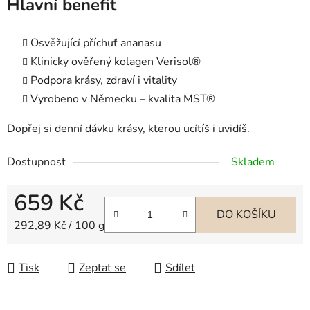
Hlavní benefit
Osvěžující příchuť ananasu
Klinicky ověřený kolagen Verisol®
Podpora krásy, zdraví i vitality
Vyrobeno v Německu – kvalita MST®
Dopřej si denní dávku krásy, kterou ucítíš i uvidíš.
Dostupnost
Skladem
659 Kč
DO KOŠÍKU
Měrná cena:
292,89 Kč / 100 g
Tisk
Zeptat se
Sdílet