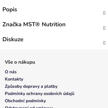
Popis
Značka
MST® Nutrition
Diskuze
Z
á
Vše o nákupu
p
a
O nás
t
Kontakty
í
Způsoby dopravy a platby
Podmínky ochrany osobních údajů
Obchodní podmínky