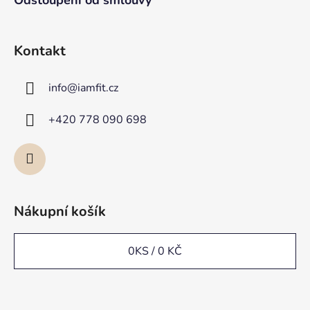
Odstoupení od smlouvy
Kontakt
info
@
iamfit.cz
+420 778 090 698
Nákupní košík
0
KS /
0 KČ