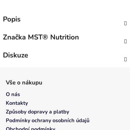
Popis
Značka
MST® Nutrition
Diskuze
Z
á
Vše o nákupu
p
a
O nás
t
Kontakty
í
Způsoby dopravy a platby
Podmínky ochrany osobních údajů
Obchodní podmínky