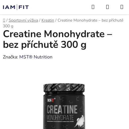
Přejít
Hledat
NÁKUP
na
KOŠÍK
obsah
Domů
/
Sportovní výživa
/
Kreatin
/
Creatine Monohydrate – bez příchutě
300 g
Creatine Monohydrate –
bez příchutě 300 g
Značka:
MST® Nutrition