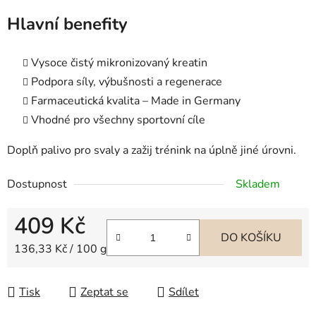
Hlavní benefity
Vysoce čistý mikronizovaný kreatin
Podpora síly, výbušnosti a regenerace
Farmaceutická kvalita – Made in Germany
Vhodné pro všechny sportovní cíle
Doplň palivo pro svaly a zažij trénink na úplně jiné úrovni.
Dostupnost
Skladem
409 Kč
DO KOŠÍKU
Měrná cena:
136,33 Kč / 100 g
Tisk
Zeptat se
Sdílet