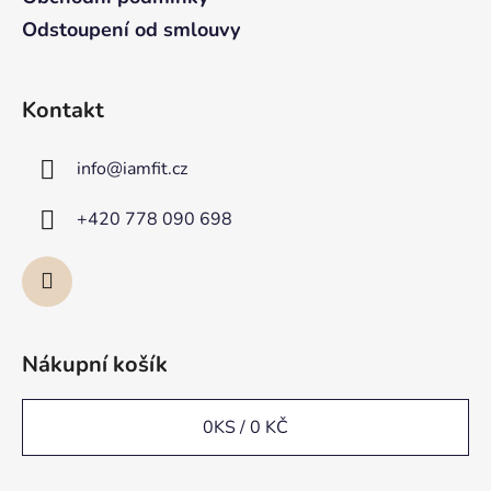
Odstoupení od smlouvy
Kontakt
info
@
iamfit.cz
+420 778 090 698
Nákupní košík
0
KS /
0 KČ