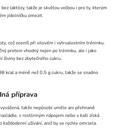
bez laktózy, takže je skvělou volbou i pro ty, kterým
ém jídelníčku omezit.
oty, což oceníš při silovém i vytrvalostním tréninku.
ný protein vhodný nejen po tréninku, ale i jako
í živiny bez zbytečného cukru.
98 kcal a méně než 0,5 g cukru, takže se snadno
dná příprava
ě vyvážená, takže nepůsobí uměle ani přehnaně
 nasládle, s rostlinným nápojem nebo v kaši získá
o každodenní užívání, aniž by se rychle omrzela.