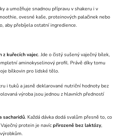
dky a umožňuje snadnou přípravu v shakeru i v
smoothie, ovesné kaše, proteinových palačinek nebo
o, aby přebíjela ostatní ingredience.
 z kuřecích vajec
. Jde o čistý sušený vaječný bílek,
kompletní aminokyselinový profil. Právě díky tomu
oje bílkovin pro lidské tělo.
ukru i tuků a jasně deklarované nutriční hodnoty bez
rolovaná výroba jsou jednou z hlavních předností
a sacharidů
. Každá dávka dodá svalům přesně to, co
. Vaječný protein je navíc
přirozeně bez laktózy
,
m výrobkům.