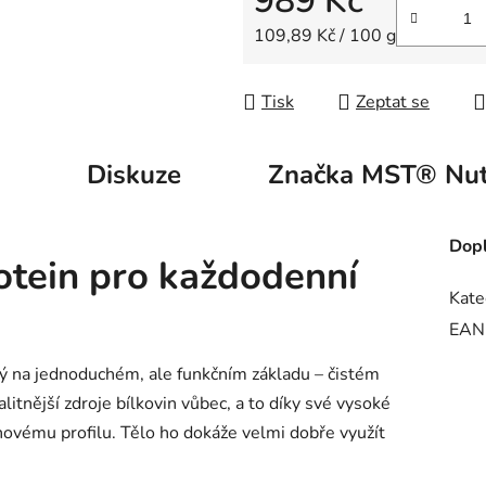
989 Kč
Měrná cena:
109,89 Kč / 100 g
Tisk
Zeptat se
Diskuze
Značka
MST® Nutr
Dopl
rotein pro každodenní
Kate
EAN
ý na jednoduchém, ale funkčním základu – čistém
litnější zdroje bílkovin vůbec, a to díky své vysoké
ovému profilu. Tělo ho dokáže velmi dobře využít