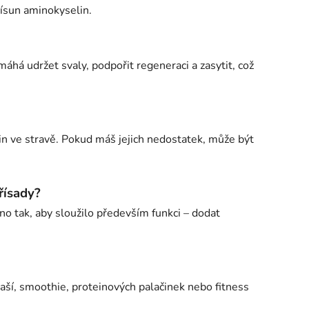
řísun aminokyselin.
áhá udržet svaly, podpořit regeneraci a zasytit, což
in ve stravě. Pokud máš jejich nedostatek, může být
řísady?
no tak, aby sloužilo především funkci – dodat
kaší, smoothie, proteinových palačinek nebo fitness