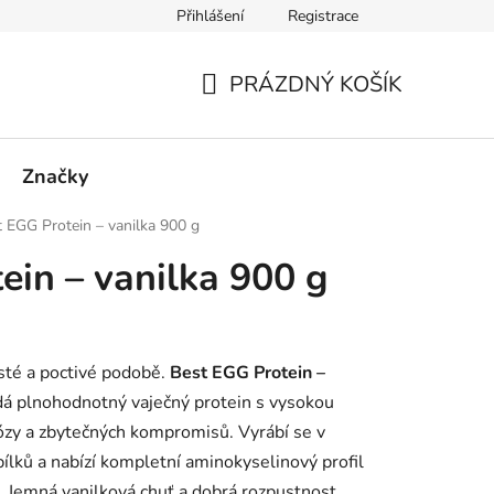
Přihlášení
Registrace
PRÁZDNÝ KOŠÍK
NÁKUPNÍ
KOŠÍK
Značky
 EGG Protein – vanilka 900 g
ein – vanilka 900 g
čisté a poctivé podobě.
Best EGG Protein –
dá plnohodnotný vaječný protein s vysokou
ózy a zbytečných kompromisů. Vyrábí se v
ílků a nabízí kompletní aminokyselinový profil
. Jemná vanilková chuť a dobrá rozpustnost