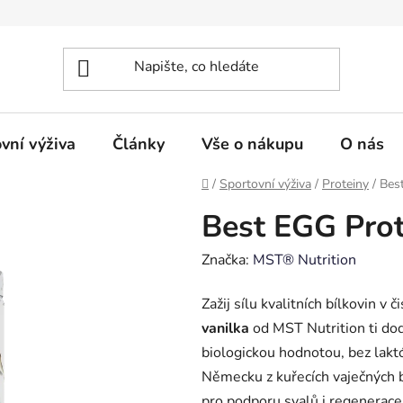
vní výživa
Články
Vše o nákupu
O nás
Domů
/
Sportovní výživa
/
Proteiny
/
Best
Best EGG Prot
Značka:
MST® Nutrition
Zažij sílu kvalitních bílkovin v 
vanilka
od MST Nutrition ti do
biologickou hodnotou, bez lakt
Německu z kuřecích vaječných b
pro podporu svalů i regenerace