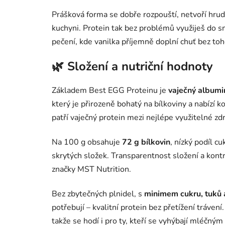
Prášková forma se dobře rozpouští, netvoří hru
kuchyni. Protein tak bez problémů využiješ do 
pečení, kde vanilka příjemně doplní chuť bez toh
🌿 Složení a nutriční hodnoty
Základem Best EGG Proteinu je
vaječný albumin
který je přirozeně bohatý na bílkoviny a nabízí 
patří vaječný protein mezi nejlépe využitelné zdr
Na 100 g obsahuje
72 g bílkovin
, nízký podíl c
skrytých složek. Transparentnost složení a kont
značky MST Nutrition.
Bez zbytečných plnidel, s
minimem cukru, tuků 
potřebují – kvalitní protein bez přetížení trávení
takže se hodí i pro ty, kteří se vyhýbají mléčný