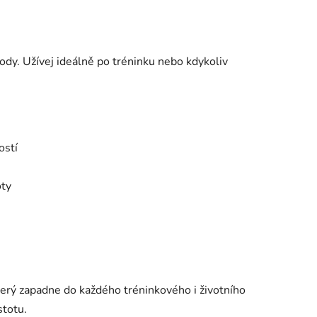
dy. Užívej ideálně po tréninku nebo kdykoliv
ostí
oty
terý zapadne do každého tréninkového i životního
stotu.