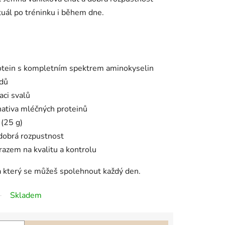
ituál po tréninku i během dne.
rotein s kompletním spektrem aminokyselin
idů
aci svalů
rnativa mléčných proteinů
 (25 g)
 dobrá rozpustnost
azem na kvalitu a kontrolu
 na který se můžeš spolehnout každý den.
Skladem