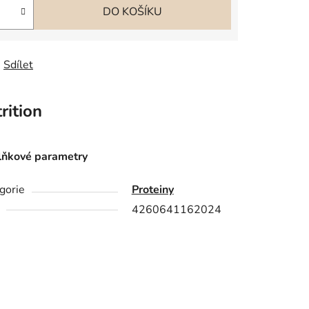
DO KOŠÍKU
Sdílet
ition
ňkové parametry
gorie
Proteiny
4260641162024