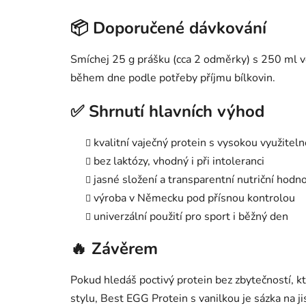
📦 Doporučené dávkování
Smíchej 25 g prášku (cca 2 odměrky) s 250 ml vo
během dne podle potřeby příjmu bílkovin.
✅ Shrnutí hlavních výhod
kvalitní vaječný protein s vysokou využiteln
bez laktózy, vhodný i při intoleranci
jasné složení a transparentní nutriční hodn
výroba v Německu pod přísnou kontrolou
univerzální použití pro sport i běžný den
🔥 Závěrem
Pokud hledáš poctivý protein bez zbytečností, k
stylu, Best EGG Protein s vanilkou je sázka na ji