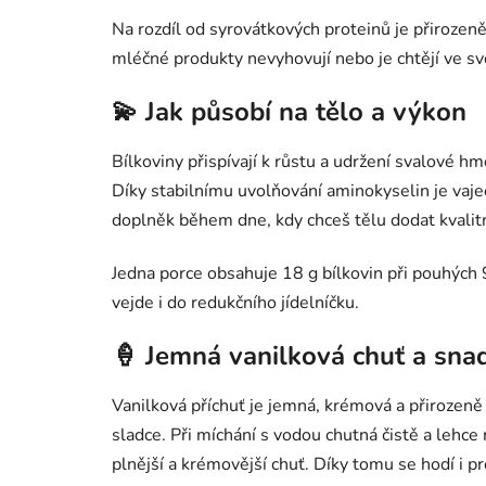
Na rozdíl od syrovátkových proteinů je přirozeně 
mléčné produkty nevyhovují nebo je chtějí ve sv
💫 Jak působí na tělo a výkon
Bílkoviny přispívají k růstu a udržení svalové hm
Díky stabilnímu uvolňování aminokyselin je vaječ
doplněk během dne, kdy chceš tělu dodat kvalitn
Jedna porce obsahuje 18 g bílkovin při pouhých 
vejde i do redukčního jídelníčku.
🍦 Jemná vanilková chuť a sna
Vanilková příchuť je jemná, krémová a přirozen
sladce. Při míchání s vodou chutná čistě a lehce
plnější a krémovější chuť. Díky tomu se hodí i pr