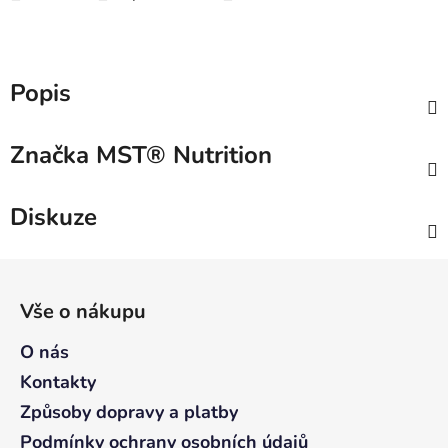
Popis
Značka
MST® Nutrition
Diskuze
Z
á
Vše o nákupu
p
a
O nás
t
Kontakty
í
Způsoby dopravy a platby
Podmínky ochrany osobních údajů