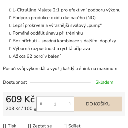
L-Citrulline Malate 2:1 pro efektivní podporu výkonu
Podpora produkce oxidu dusnatého (NO)
Lepší prokrvení a výraznější svalový „pump“
Pomáhá oddálit únavu při tréninku
Bez příchuti – snadná kombinace s dalšími doplňky
Výborná rozpustnost a rychlá příprava
Až cca 62 porcí v balení
Posuň svůj výkon dál a využij každý trénink na maximum.
Dostupnost
Skladem
609 Kč
DO KOŠÍKU
Měrná cena:
203 Kč / 100 g
Tisk
Zeptat se
Sdílet