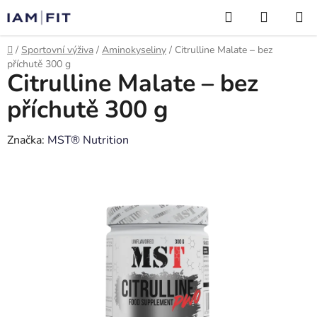
Přejít
Hledat
NÁKUP
na
KOŠÍK
obsah
Domů
/
Sportovní výživa
/
Aminokyseliny
/
Citrulline Malate – bez
příchutě 300 g
Citrulline Malate – bez
příchutě 300 g
Značka:
MST® Nutrition