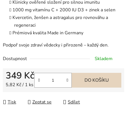
Klinicky ověřené složení pro silnou imunitu
1000 mg vitamínu C + 2000 IU D3 + zinek a selen
Kvercetin, ženšen a astragalus pro rovnováhu a
regeneraci
Prémiová kvalita Made in Germany
Podpoř svoje zdraví vědecky i přirozeně – každý den.
Dostupnost
Skladem
349 Kč
DO KOŠÍKU
Měrná cena:
5,82 Kč / 1 ks
Tisk
Zeptat se
Sdílet