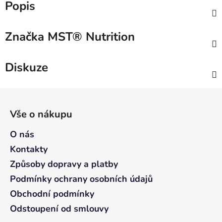
Popis
Značka
MST® Nutrition
Diskuze
Z
á
Vše o nákupu
p
a
O nás
t
Kontakty
í
Způsoby dopravy a platby
Podmínky ochrany osobních údajů
Obchodní podmínky
Odstoupení od smlouvy