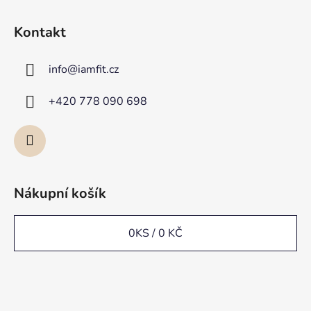
Kontakt
info
@
iamfit.cz
+420 778 090 698
Nákupní košík
0
KS /
0 KČ