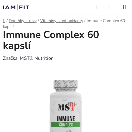
Přejít
Hledat
NÁKUP
na
KOŠÍK
obsah
Domů
/
Doplňky stravy
/
Vitamíny a antioxidanty
/
Immune Complex 60
kapslí
Immune Complex 60
kapslí
Značka:
MST® Nutrition