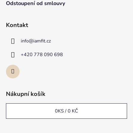
Odstoupení od smlouvy
Kontakt
info
@
iamfit.cz
+420 778 090 698
Nákupní košík
0
KS /
0 KČ