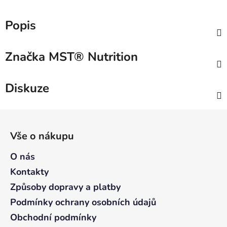
Popis
Značka
MST® Nutrition
Diskuze
Z
á
Vše o nákupu
p
a
O nás
t
Kontakty
í
Způsoby dopravy a platby
Podmínky ochrany osobních údajů
Obchodní podmínky