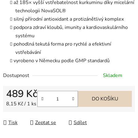
až 185× vyšší vstřebatelnost kurkuminu díky micelární
technologii NovaSOL®
silný přírodní antioxidant a protizánětlivý komplex
podpora zdraví kloubů, imunity a kardiovaskulárního
systému
pohodlná tekutá forma pro rychlé a efektivní
vstřebávání
vyrobeno v Německu podle GMP standardů
Dostupnost
Skladem
489 Kč
DO KOŠÍKU
Měrná cena:
8,15 Kč / 1 ks
Tisk
Zeptat se
Sdílet