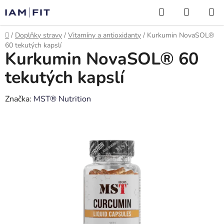
Přejít
Hledat
NÁKUP
na
KOŠÍK
obsah
Domů
/
Doplňky stravy
/
Vitamíny a antioxidanty
/
Kurkumin NovaSOL®
60 tekutých kapslí
Kurkumin NovaSOL® 60
tekutých kapslí
Značka:
MST® Nutrition