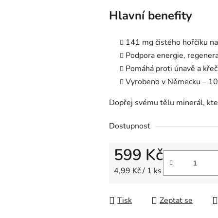
Hlavní benefity
141 mg čistého hořčíku na
Podpora energie, regener
Pomáhá proti únavě a kře
Vyrobeno v Německu – 1
Dopřej svému tělu minerál, který
Dostupnost
599 Kč
Měrná cena:
4,99 Kč / 1 ks
Tisk
Zeptat se