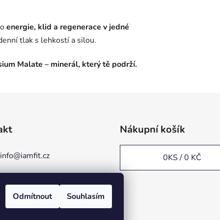
to
energie, klid a regenerace v jedné
enní tlak s lehkostí a silou.
m Malate – minerál, který tě podrží.
akt
Nákupní košík
info
@
iamfit.cz
0
KS /
0 KČ
+420 778 090 698
Odmítnout
Souhlasím