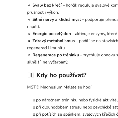
🔹
Svaly bez křečí
– hořčík reguluje svalové kon
pružnost i výkon.
🔹
Silné nervy a klidná mysl
– podporuje přenos 
napětí.
🔹
Energie po celý den
– aktivuje enzymy, které 
🔹
Zdravý metabolismus
– podílí se na stovkách
regeneraci i imunitu.
🔹
Regenerace po tréninku
– zrychluje obnovu sv
silnější, ne vyčerpaný.
🧘‍♀️ Kdy ho používat?
MST® Magnesium Malate se hodí:
po náročném tréninku nebo fyzické aktivitě,
při dlouhodobém stresu nebo psychické zát
při potížích se spánkem, svalových křečích č