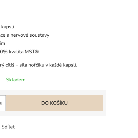
 kapsli
ace a nervové soustavy
čím
00% kvalita MST®
 cítíš – síla hořčíku v každé kapsli.
Skladem
DO KOŠÍKU
Sdílet