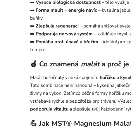
➡️
Vysoce biologická dostupnost
– tělo využij
➡️
Forma malát = energie navíc
– kyselina jable
buňky.
➡️
Zlepšuje regeneraci
– pomáhá snižovat svalov
➡️
Podporuje nervový systém
– zklidňuje mysl, 
➡️
Pomáhá proti únavě a křečím
– ideální pro sp
tempu.
🍏 Co znamená
malát
a proč je 
Malát hořečnatý vzniká spojením
hořčíku
a
kyse
Tato kombinace není náhodná – kyselina jableč
živiny na výkon. Zatímco běžné formy hořčíku m
vstřebává rychle a bez zátěže pro trávení. Výsl
podporuje vitalitu
a zlepšuje tvůj každodenní r
💪 Jak MST® Magnesium Malate