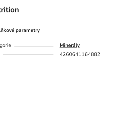
ition
ňkové parametry
gorie
Minerály
4260641164882