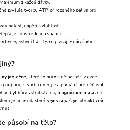
e maximum z každé dávky.
čná zvyšuje tvorbu ATP, přirozeného paliva pro
ou bolest, napětí a ztuhlost.
zlepšuje soustředění a spánek.
ortovce, aktivní lidi i ty, co pracují v náročném
jiný?
liny jablečné
, která se přirozeně nachází v ovoci.
ná podporuje tvorbu energie a pomáhá přeměňovat
ohou být hůře vstřebatelné,
magnézium malát
se
edkem je minerál, který
nejen doplňuje
, ale
aktivně
ytmus.
 působí na tělo?