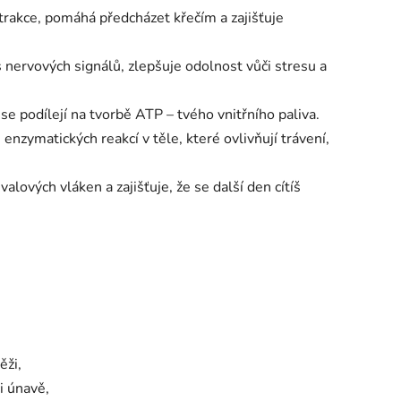
trakce, pomáhá předcházet křečím a zajišťuje
nervových signálů, zlepšuje odolnost vůči stresu a
se podílejí na tvorbě ATP – tvého vnitřního paliva.
 enzymatických reakcí v těle, které ovlivňují trávení,
alových vláken a zajišťuje, že se další den cítíš
ěži,
i únavě,