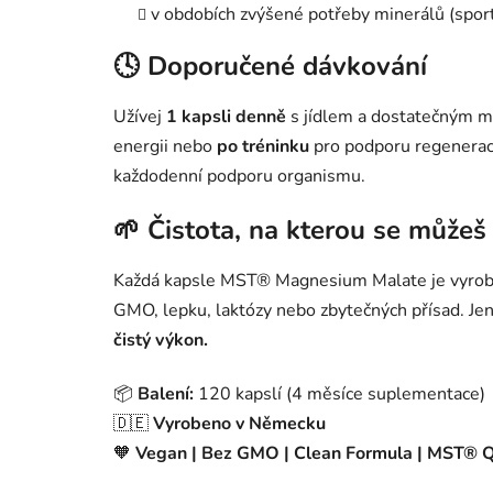
v obdobích zvýšené potřeby minerálů (sport,
🕓 Doporučené dávkování
Užívej
1 kapsli denně
s jídlem a dostatečným mn
energii nebo
po tréninku
pro podporu regenerac
každodenní podporu organismu.
🌱 Čistota, na kterou se může
Každá kapsle MST® Magnesium Malate je vyrob
GMO, lepku, laktózy nebo zbytečných přísad. Jen
čistý výkon.
📦
Balení:
120 kapslí (4 měsíce suplementace)
🇩🇪
Vyrobeno v Německu
🧡
Vegan | Bez GMO | Clean Formula | MST® Q