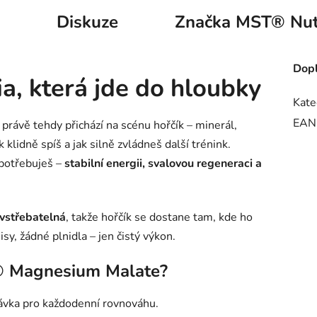
Diskuze
Značka
MST® Nutr
Dopl
a, která jde do hloubky
Kate
EAN
 právě tehdy přichází na scénu hořčík – minerál,
 klidně spíš a jak silně zvládneš další trénink.
potřebuješ –
stabilní energii, svalovou regeneraci a
 vstřebatelná
, takže hořčík se dostane tam, kde ho
y, žádné plnidla – jen čistý výkon.
® Magnesium Malate?
ávka pro každodenní rovnováhu.