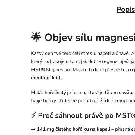
Popis
🌟 Objev sílu magnesi
Každý den tvé tělo čelí stresu, napětí a únavě. A
který rozhoduje o tom, jak dobře regeneruješ, jak
MST® Magnesium Malate ti dodá přesně to, co 
mentální klid.
Malát hořečnatý je forma, která je tělem
skvěle
tvoje buňky skutečně potřebují. Žádné kompromis
⚡ Proč sáhnout právě po MST
➡️
141 mg čistého hořčíku na kapsli
– přesná d