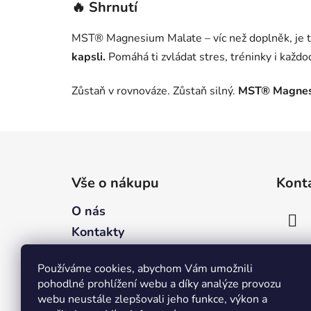
🔥 Shrnutí
MST® Magnesium Malate – víc než doplněk, je 
kapsli.
Pomáhá ti zvládat stres, tréninky i každod
Zůstaň v rovnováze. Zůstaň silný.
MST® Magnesiu
Z
á
Vše o nákupu
Kont
p
a
O nás
t
Kontakty
í
Způsoby dopravy a platby
Používáme cookies, abychom Vám umožnili
Podmínky ochrany osobních
pohodlné prohlížení webu a díky analýze provozu
údajů
webu neustále zlepšovali jeho funkce, výkon a
Obchodní podmínky