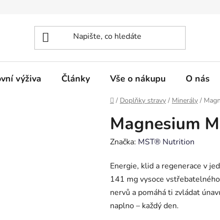
vní výživa
Články
Vše o nákupu
O nás
Domů
/
Doplňky stravy
/
Minerály
/
Magn
Magnesium Ma
Značka:
MST® Nutrition
Energie, klid a regenerace v j
141 mg vysoce vstřebatelného h
nervů a pomáhá ti zvládat únavu
naplno – každý den.