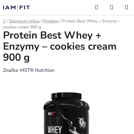
Přejít
Hledat
NÁKUP
na
KOŠÍK
obsah
Domů
/
Sportovní výživa
/
Proteiny
/
Protein Best Whey + Enzymy –
cookies cream 900 g
Protein Best Whey +
Enzymy – cookies cream
900 g
Značka:
MST® Nutrition