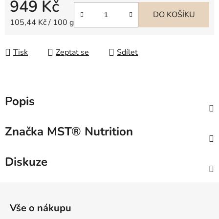
949 Kč
DO KOŠÍKU
Měrná cena:
105,44 Kč / 100 g
Tisk
Zeptat se
Sdílet
Popis
Značka
MST® Nutrition
Diskuze
Z
á
Vše o nákupu
p