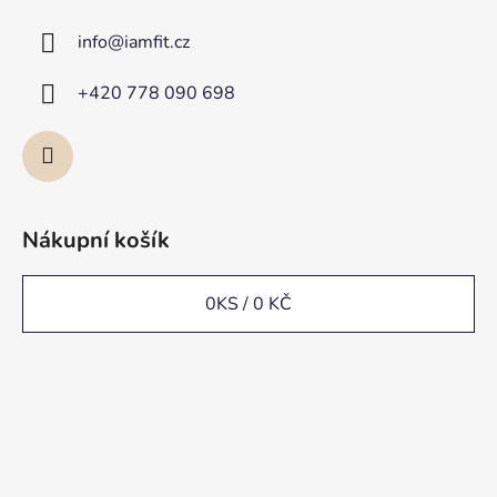
info
@
iamfit.cz
+420 778 090 698
Nákupní košík
0
KS /
0 KČ