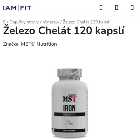
Přejít
Hledat
NÁKUP
na
KOŠÍK
obsah
Domů
/
Doplňky stravy
/
Minerály
/
Železo Chelát 120 kapslí
Železo Chelát 120 kapslí
Značka:
MST® Nutrition