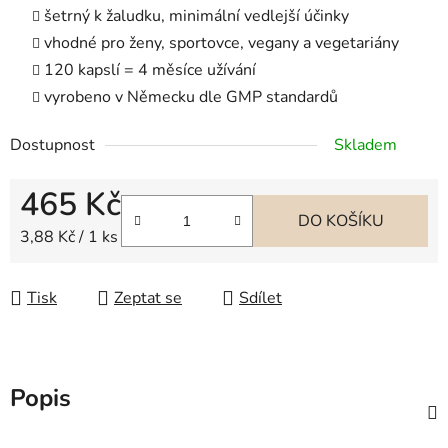
šetrný k žaludku, minimální vedlejší účinky
vhodné pro ženy, sportovce, vegany a vegetariány
120 kapslí = 4 měsíce užívání
vyrobeno v Německu dle GMP standardů
Dostupnost
Skladem
465 Kč
DO KOŠÍKU
Měrná cena:
3,88 Kč / 1 ks
Tisk
Zeptat se
Sdílet
Popis