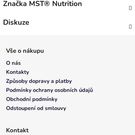
Značka
MST® Nutrition
Diskuze
Z
á
Vše o nákupu
p
a
O nás
t
Kontakty
í
Způsoby dopravy a platby
Podmínky ochrany osobních údajů
Obchodní podmínky
Odstoupení od smlouvy
Kontakt