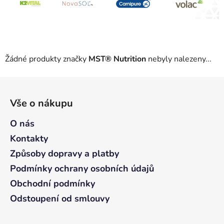
Žádné produkty značky
MST® Nutrition
nebyly nalezeny...
Z
á
Vše o nákupu
p
a
O nás
t
Kontakty
í
Způsoby dopravy a platby
Podmínky ochrany osobních údajů
Obchodní podmínky
Odstoupení od smlouvy