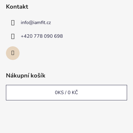
Kontakt
info
@
iamfit.cz
+420 778 090 698
Nákupní košík
0
KS /
0 KČ