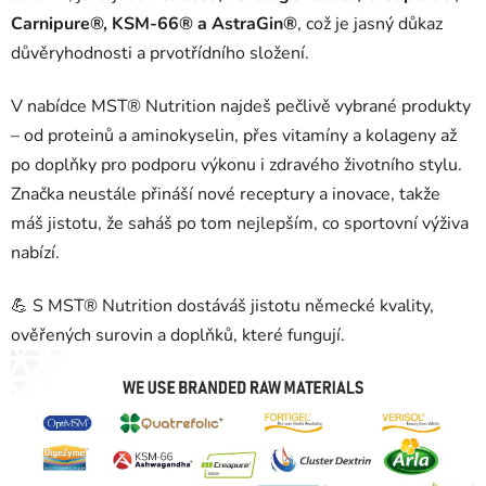
Carnipure®, KSM-66® a AstraGin®
, což je jasný důkaz
důvěryhodnosti a prvotřídního složení.
V nabídce MST® Nutrition najdeš pečlivě vybrané produkty
– od proteinů a aminokyselin, přes vitamíny a kolageny až
po doplňky pro podporu výkonu i zdravého životního stylu.
Značka neustále přináší nové receptury a inovace, takže
máš jistotu, že saháš po tom nejlepším, co sportovní výživa
nabízí.
💪 S MST® Nutrition dostáváš jistotu německé kvality,
ověřených surovin a doplňků, které fungují.