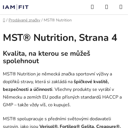
Přejít
Hledat
NÁKUP
na
KOŠÍK
obsah
Domů
/
Prodávané značky
/
MST® Nutrition
MST® Nutrition
, Strana 4
Kvalita, na kterou se můžeš
spolehnout
MST® Nutrition je německá značka sportovní výživy a
doplňků stravy, která si zakládá na
špičkové kvalitě,
bezpečnosti a účinnosti
. Všechny produkty se vyrábí v
Německu a zemích EU podle přísných standardů HACCP a
GMP – takže vždy víš, co kupuješ.
MST® spolupracuje s předními světovými dodavateli
surovin, jako jsou
Verisol®, Fortileg®
Gelita,
Creapure®
,